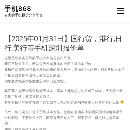
Skip
手机868
to
Menu
content
自由的手机报价分享平台
HOME
手机报价每日更新
二手手机
LIST
【2025年01月31日】国行货，港行,日
行,美行等手机深圳报价单
论坛
这里是您真实可靠的手机成本信息发布平台。
我们不销售手机，网站每天发布真实的全新手机成本报价。
此报价是深圳华强北大庄放出来的每天价格，下面的2批商户，都是从这里拿货
再批发或者销售出去，做为二批商家，
内地各大城市大多数也是深圳出去的货。
其它商户如果销售价格低于成本，基本上都是想办法拉低了成本，常见的一般
是换了配件，或者直接卖假货。
各地看报价的网友知道了真实成本，就会很容易的判断别人的货的是什么货
另外，各位网友知道了手机成本价格，也请在当地实体店购买的时候给商家留
合理利润，不要砍价太狠，商家有房租有人工，都不容易，赚点钱也是应该
的。
知道了成本不被人暴利就好。:)