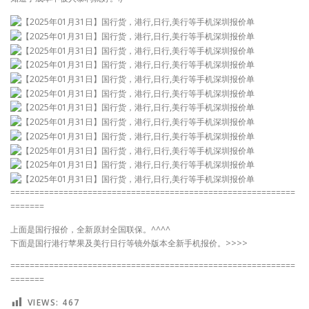
===========================================================
=======
上面是国行报价，全新原封全国联保。^^^^
下面是国行港行苹果及美行日行等镜外版本全新手机报价。>>>>
===========================================================
=======
VIEWS:
467