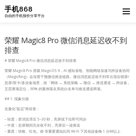
Skip
手机868
to
Menu
content
自由的手机报价分享平台
HOME
手机报价每日更新
二手手机
LIST
荣耀 Magic8 Pro 微信消息延迟收不到
排查
论坛
# 荣耀 Magic8 Pro 微信消息延迟收不到排查
荣耀 Magic8 Pro 搭载 MagicOS 9，AI 感知省电、智能网络加速与跨设备协同
（MagicRing）会深度干预微信推送链路。微信消息延迟收不到常出现在锁屏/
息屏/双卡/多设备场景，按「网络 → 系统策略 → 微信 → 推送通道 → 跨设备」
五层逐项定位，90% 的案例落在系统白名单与推送通道两项。
## 1. 现象分级
先量化”延迟”再排查：
– 轻度：群消息滞后 5–30 秒，亮屏或下拉即可同步
– 中度：息屏期间完全收不到，亮屏后一波推送
– 重度：转账、红包、@ 等重要通知比同 Wi-Fi 下其他设备晚 1 分钟以上