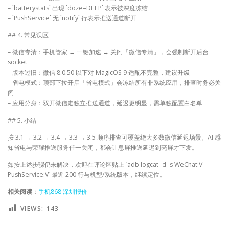
– `batterystats` 出现 `doze=DEEP` 表示被深度冻结
– `PushService` 无 `notify` 行表示推送通道断开
## 4. 常见误区
– 微信专清：手机管家 → 一键加速 → 关闭「微信专清」，会强制断开后台
socket
– 版本过旧：微信 8.0.50 以下对 MagicOS 9 适配不完整，建议升级
– 省电模式：顶部下拉开启「省电模式」会冻结所有非系统应用，排查时务必关
闭
– 应用分身：双开微信走独立推送通道，延迟更明显，需单独配置白名单
## 5. 小结
按 3.1 → 3.2 → 3.4 → 3.3 → 3.5 顺序排查可覆盖绝大多数微信延迟场景。AI 感
知省电与荣耀推送服务任一关闭，都会让息屏推送延迟到亮屏才下发。
如按上述步骤仍未解决，欢迎在评论区贴上 `adb logcat -d -s WeChat:V
PushService:V` 最近 200 行与机型/系统版本，继续定位。
相关阅读
：
手机868 深圳报价
VIEWS:
143