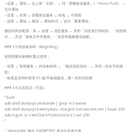
– 设置 → 通知 → 右上角「全部」 → 找「荣耀推送服务」/「Honor Push」→
允许通知
– 设置 → 应用 → 荣耀推送服务 → 耗电 → 不限制
– 设置 → 通知 → 微信 → 通知样式 → 设为「重要通知」
微信内同步配置：我 → 设置 → 消息通知 → 关闭「消息免打扰时段」「勿扰模
式」，开启「接收文件并预览」「语音和视频通话提醒」。
### 3.5 跨设备协同（MagicRing）
使用荣耀全家桶时重点排查：
– 设置 → 智慧服务 → 跨设备协同 → 「微信消息流转」→ 关闭（仅在手机端
收）
– 检查是否同时登录 PC 端/平板端微信，逐一关闭后回测
### 3.6 日志取证（可选）
“`bash
adb shell dumpsys deviceidle | grep -A 5 weixin
adb shell dumpsys batterystats –charged com.tencent.mm | head -200
adb logcat -d -s WeChat:V PushService:V | tail -200
“`
– `deviceidle` 输出 `EXEMPTED` 表示白名单生效