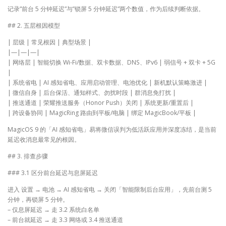
记录”前台 5 分钟延迟”与”锁屏 5 分钟延迟”两个数值，作为后续判断依据。
## 2. 五层根因模型
| 层级 | 常见根因 | 典型场景 |
|—|—|—|
| 网络层 | 智能切换 Wi-Fi/数据、双卡数据、DNS、IPv6 | 弱信号 + 双卡 + 5G
|
| 系统省电 | AI 感知省电、应用启动管理、电池优化 | 新机默认策略激进 |
| 微信自身 | 后台保活、通知样式、勿扰时段 | 群消息免打扰 |
| 推送通道 | 荣耀推送服务（Honor Push）关闭 | 系统更新/重置后 |
| 跨设备协同 | MagicRing 路由到平板/电脑 | 绑定 MagicBook/平板 |
MagicOS 9 的「AI 感知省电」易将微信误判为低活跃应用并深度冻结，是当前
延迟收消息最常见的根因。
## 3. 排查步骤
### 3.1 区分前台延迟与息屏延迟
进入 设置 → 电池 → AI 感知省电 → 关闭「智能限制后台应用」，先前台测 5
分钟，再锁屏 5 分钟。
– 仅息屏延迟 → 走 3.2 系统白名单
– 前台就延迟 → 走 3.3 网络或 3.4 推送通道