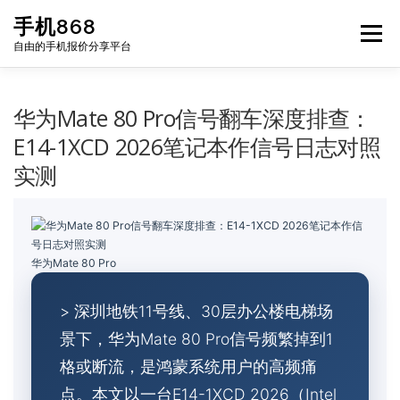
Skip
手机868
to
Menu
content
自由的手机报价分享平台
HOME
手机报价每日更新
二手手机
LIST
华为Mate 80 Pro信号翻车深度排查：
E14-1XCD 2026笔记本作信号日志对照
实测
论坛
华为Mate 80 Pro
> 深圳地铁11号线、30层办公楼电梯场
景下，华为Mate 80 Pro信号频繁掉到1
格或断流，是鸿蒙系统用户的高频痛
点。本文以一台E14-1XCD 2026（Intel