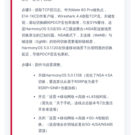
步骤3：抓取TCP层日志。华为Mate 80 Pro做热点，
E14-1XCD作客户端，Wireshark 4.4抓取TCP流。关键发
现：基站切换瞬间PDCP丢包率激增，引发SYN重传。这
是HarmonyOS 5.0在5G-A三载波聚合+NSA双连接场景
切换算法的已知问题。NSA模式下，主连接（MeNB）与
辅连接（SgNB）的协同切换需要毫秒级精度，
HarmonyOS 5.0.1.120在快速移动场景下出现明显的切换
延迟，导致PDCP层丢包累积。
步骤4：固件与设置调整。
升级HarmonyOS 5.0.1.158（优化了NSA→SA
切换，重选算法从基于RSRP改为基于
RSRP+SINR+负载加权）
开启「设置→移动网络→高级→L4S低时延」
（需先在「关于手机」连续点击版本号7次激活
开发者选项）
关闭「设置→移动网络→高级→5G-A智能切
换」（该选项会在弱场反复在5G-A/SA/NSA间
震荡）