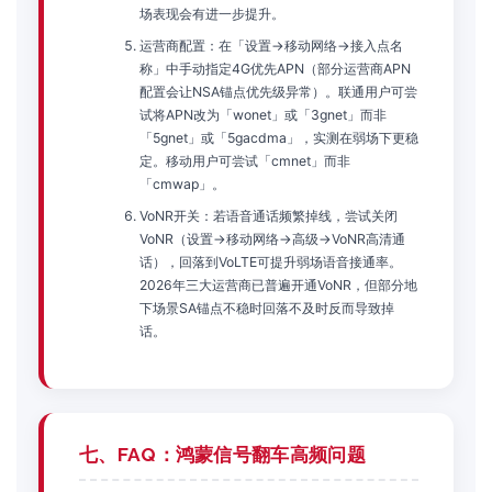
场表现会有进一步提升。
运营商配置：在「设置→移动网络→接入点名
称」中手动指定4G优先APN（部分运营商APN
配置会让NSA锚点优先级异常）。联通用户可尝
试将APN改为「wonet」或「3gnet」而非
「5gnet」或「5gacdma」，实测在弱场下更稳
定。移动用户可尝试「cmnet」而非
「cmwap」。
VoNR开关：若语音通话频繁掉线，尝试关闭
VoNR（设置→移动网络→高级→VoNR高清通
话），回落到VoLTE可提升弱场语音接通率。
2026年三大运营商已普遍开通VoNR，但部分地
下场景SA锚点不稳时回落不及时反而导致掉
话。
七、FAQ：鸿蒙信号翻车高频问题