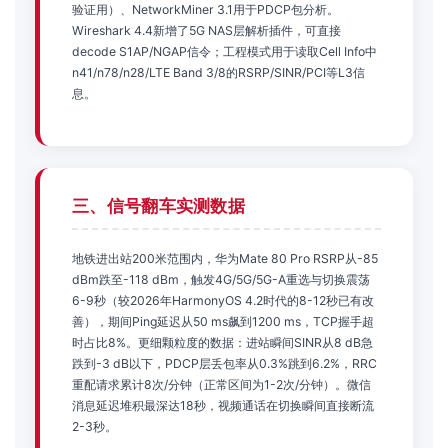
验证用）、NetworkMiner 3.1用于PDCP包分析。
Wireshark 4.4新增了5G NAS层解析插件，可直接
decode S1AP/NGAP信令；工程模式用于读取Cell Info中
n41/n78/n28/LTE Band 3/8的RSRP/SINR/PCI等L3信
息。
三、信号翻车实测数据
地铁进出站200米范围内，华为Mate 80 Pro RSRP从-85
dBm跌至-118 dBm，触发4G/5G/5G-A重选与切换震荡
6-9秒（较2026年HarmonyOS 4.2时代的8-12秒已有改
善），期间Ping延迟从50 ms飙到1200 ms，TCP握手超
时占比8%。更细颗粒度的数据：进站瞬间SINR从8 dB急
跌到-3 dB以下，PDCP层丢包率从0.3%跳到6.2%，RRC
重配请求累计8次/分钟（正常区间为1-2次/分钟）。微信
消息延迟堆积最深达18秒，视频通话在切换瞬间直接断流
2-3秒。