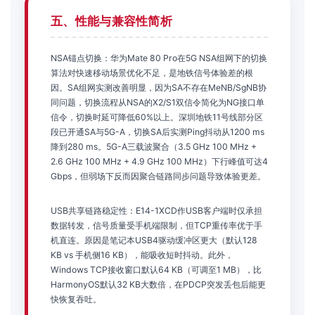
五、性能与兼容性简析
NSA锚点切换：华为Mate 80 Pro在5G NSA组网下的切换
算法对快速移动场景优化不足，是地铁信号体验差的根
因。SA组网实测改善明显，因为SA不存在MeNB/SgNB协
同问题，切换流程从NSA的X2/S1双信令简化为NG接口单
信令，切换时延可降低60%以上。深圳地铁11号线部分区
段已开通SA与5G-A，切换SA后实测Ping抖动从1200 ms
降到280 ms。5G-A三载波聚合（3.5 GHz 100 MHz +
2.6 GHz 100 MHz + 4.9 GHz 100 MHz）下行峰值可达4
Gbps，但弱场下反而因聚合链路同步问题导致体验更差。
USB共享链路稳定性：E14-1XCD作USB客户端时仅承担
数据转发，信号质量受手机端限制，但TCP重传率优于手
机直连。原因是笔记本USB4驱动缓冲区更大（默认128
KB vs 手机侧16 KB），能吸收短时抖动。此外，
Windows TCP接收窗口默认64 KB（可调至1 MB），比
HarmonyOS默认32 KB大数倍，在PDCP突发丢包后能更
快恢复吞吐。