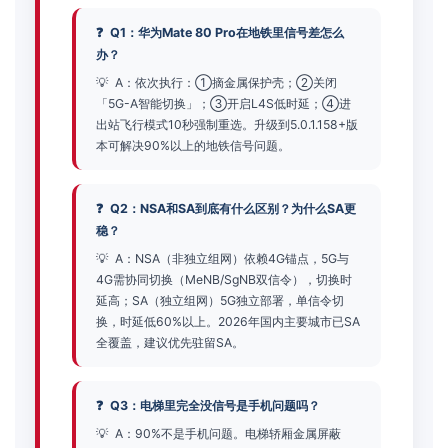
Q1：华为Mate 80 Pro在地铁里信号差怎么
办？
A：依次执行：①摘金属保护壳；②关闭
「5G-A智能切换」；③开启L4S低时延；④进
出站飞行模式10秒强制重选。升级到5.0.1.158+版
本可解决90%以上的地铁信号问题。
Q2：NSA和SA到底有什么区别？为什么SA更
稳？
A：NSA（非独立组网）依赖4G锚点，5G与
4G需协同切换（MeNB/SgNB双信令），切换时
延高；SA（独立组网）5G独立部署，单信令切
换，时延低60%以上。2026年国内主要城市已SA
全覆盖，建议优先驻留SA。
Q3：电梯里完全没信号是手机问题吗？
A：90%不是手机问题。电梯轿厢金属屏蔽