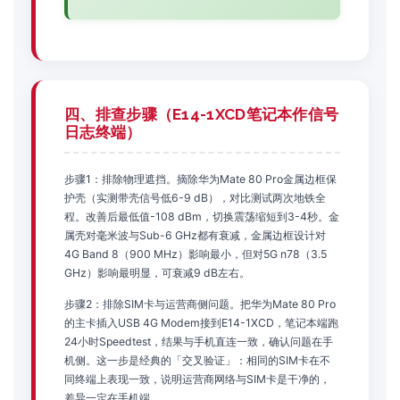
四、排查步骤（E14-1XCD笔记本作信号
日志终端）
步骤1：排除物理遮挡。摘除华为Mate 80 Pro金属边框保
护壳（实测带壳信号低6-9 dB），对比测试两次地铁全
程。改善后最低值-108 dBm，切换震荡缩短到3-4秒。金
属壳对毫米波与Sub-6 GHz都有衰减，金属边框设计对
4G Band 8（900 MHz）影响最小，但对5G n78（3.5
GHz）影响最明显，可衰减9 dB左右。
步骤2：排除SIM卡与运营商侧问题。把华为Mate 80 Pro
的主卡插入USB 4G Modem接到E14-1XCD，笔记本端跑
24小时Speedtest，结果与手机直连一致，确认问题在手
机侧。这一步是经典的「交叉验证」：相同的SIM卡在不
同终端上表现一致，说明运营商网络与SIM卡是干净的，
差异一定在手机端。