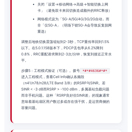
关闭「设置→移动网络→高级→智能切换上网
卡」（避免双卡来回切换造成额外的RRC释放）
网络模式设为「5G-A/5G/4G/3G/2G自动」而
非「仅5G-A」（弱场下锁5G-A会导致反复脱网
重选）
调整后地铁切换震荡缩短到2-3秒，TCP重传率回到1.5%
以下。在5.0.1.158版本下，PDCP丢包率从6.2%降到
0.8%，RRC重配请求降到2-3次/分钟，恢复到接近正常水
平。
步骤5：工程模式验证（可选）。拨号
*#*#4636#*#*
进入工程模式，查看Cell Info确认各频段
（n41/n78/n28/LTE Band 3/8）的RSRP与SINR。若
SINR < -3 dB而RSRP > -100 dBm，多属基站负载问题
而非手机问题。这种「RSRP良好但SINR差」的现象通常
意味着基站扇区用户数过多或存在强干扰，是运营商侧的
容量问题。