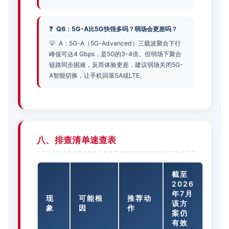
Q6：5G-A比5G快很多吗？弱场会更差吗？
A：5G-A（5G-Advanced）三载波聚合下行
峰值可达4 Gbps，是5G的3-4倍。但弱场下聚合
链路同步困难，反而体验更差，建议弱场关闭5G-
A智能切换，让手机回落SA或LTE。
八、排查清单速查表
截至
2026
年7月
现
可能根
推荐动
该方
象
因
作
案仍
有效