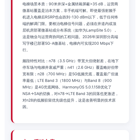
电梯场景本质：90米井深+金属轿厢屏蔽>35 dB，运营商
微基站覆盖是治本方案，非手机端可解。即使最强射频手
机进入电梯后RSRP也会跌到-130 dBm以下，低于任何终
端的解调门限。要根治电梯信号问题，必须在井道内或顶
层机房部署微基站或分布系统（如华为LampSite 5.0），
这是物业与运营商协同的工程问题。2026年深圳部分高端
写字楼已部署5G-A微基站，电梯内可实现200 Mbps下
行。
频段特性对比：n78（3.5 GHz）带宽大但绕射差，在地下
停车场与电梯井衰减严重；n41（2.6 GHz）覆盖略好但带
宽有限；n28（700 MHz）是5G低频兜底，覆盖最广但速
率最低；LTE Band 3（1800 MHz）与Band 8（900
MHz）是4G兜底网络。HarmonyOS 5.0.1.158优化了
NSA→SA的切换，对n78→LTE Band 3的回落也更激进，
对n28的低频驻留优先级也提升，这是改善明显的技术原
因。