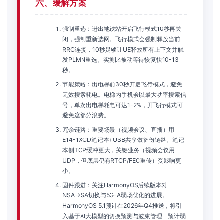
六、缓解方案
强制重选：进出地铁站开启飞行模式10秒再关
闭，强制重新选网。飞行模式会强制释放当前
RRC连接，10秒足够让UE释放所有上下文并触
发PLMN重选。实测比被动等待恢复快10-13
秒。
节能策略：出电梯前30秒开启飞行模式，避免
无效搜索耗电。电梯内手机会以最大功率搜索信
号，单次出电梯耗电可达1-2%，开飞行模式可
避免这部分浪费。
冗余链路：重要场景（视频会议、直播）用
E14-1XCD笔记本+USB共享做备份链路。笔记
本侧TCP缓冲更大，关键业务（视频会议用
UDP，但底层仍有RTCP/FEC重传）受影响更
小。
固件跟进：关注HarmonyOS后续版本对
NSA→SA切换与5G-A弱场优化的进展。
HarmonyOS 5.1预计在2026年Q4推送，将引
入基于AI大模型的切换预测与波束管理，预计弱