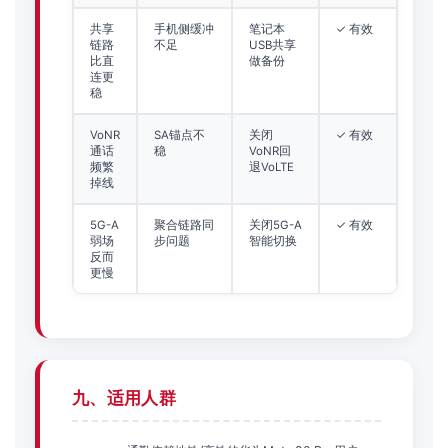
共享
手机侧缓冲
笔记本
✓ 有效
链路
不足
USB共享
比直
做备份
连更
稳
VoNR
SA锚点不
关闭
✓ 有效
通话
稳
VoNR回
频繁
退VoLTE
掉线
5G-A
聚合链路同
关闭5G-A
✓ 有效
弱场
步问题
智能切换
反而
更慢
九、适用人群