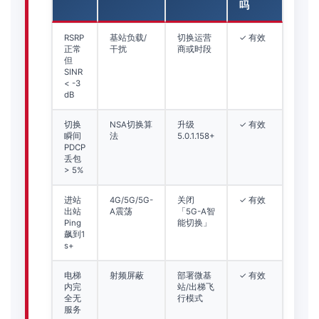
吗
RSRP
基站负载/
切换运营
✓ 有效
正常
干扰
商或时段
但
SINR
< -3
dB
切换
NSA切换算
升级
✓ 有效
瞬间
法
5.0.1.158+
PDCP
丢包
> 5%
进站
4G/5G/5G-
关闭
✓ 有效
出站
A震荡
「5G-A智
Ping
能切换」
飙到1
s+
电梯
射频屏蔽
部署微基
✓ 有效
内完
站/出梯飞
全无
行模式
服务