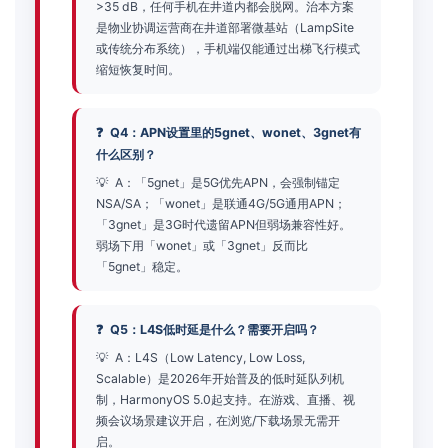
>35 dB，任何手机在井道内都会脱网。治本方案
是物业协调运营商在井道部署微基站（LampSite
或传统分布系统），手机端仅能通过出梯飞行模式
缩短恢复时间。
Q4：APN设置里的5gnet、wonet、3gnet有
什么区别？
A：「5gnet」是5G优先APN，会强制锚定
NSA/SA；「wonet」是联通4G/5G通用APN；
「3gnet」是3G时代遗留APN但弱场兼容性好。
弱场下用「wonet」或「3gnet」反而比
「5gnet」稳定。
Q5：L4S低时延是什么？需要开启吗？
A：L4S（Low Latency, Low Loss,
Scalable）是2026年开始普及的低时延队列机
制，HarmonyOS 5.0起支持。在游戏、直播、视
频会议场景建议开启，在浏览/下载场景无需开
启。