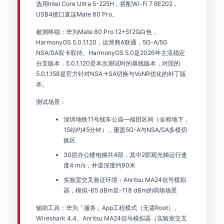
选用Intel Core Ultra 5-225H，搭配Wi-Fi 7 BE202，
USB4接口直连Mate 80 Pro。
被测终端：华为Mate 80 Pro 12+512G白色，
HarmonyOS 5.0.1.120，运营商A联通，5G-A/5G
NSA/SA双卡双待。HarmonyOS 5.0是2026年主流稳定
分支版本，5.0.1.120是本次测试时的基线版本，对照的
5.0.1.158是官方针对NSA→SA切换与VoNR优化的补丁版
本。
测试场景：
深圳地铁11号线车公庙—福田区间（全程地下，
15站约45分钟），覆盖5G-A与NSA/SA多模切
换区
30层办公楼电梯共4部，其中2部观光梯运行速
度4 m/s，井道深度约90米
实验室交叉验证环境：Anritsu MA24信号模拟
器，模拟-85 dBm至-118 dBm的弱场场景
辅助工具：华为「服务」App工程模式（无需Root）、
Wireshark 4.4、Anritsu MA24信号模拟器（实验室交叉