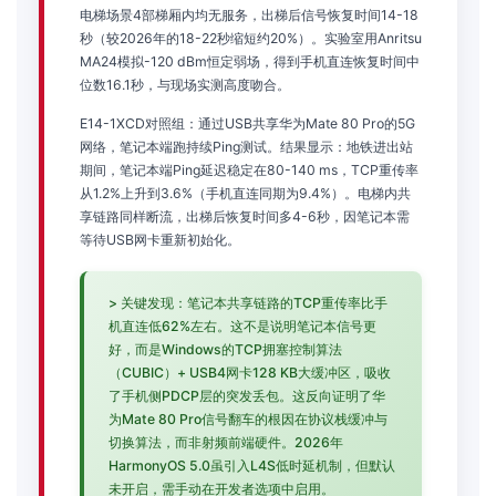
电梯场景4部梯厢内均无服务，出梯后信号恢复时间14-18
秒（较2026年的18-22秒缩短约20%）。实验室用Anritsu
MA24模拟-120 dBm恒定弱场，得到手机直连恢复时间中
位数16.1秒，与现场实测高度吻合。
E14-1XCD对照组：通过USB共享华为Mate 80 Pro的5G
网络，笔记本端跑持续Ping测试。结果显示：地铁进出站
期间，笔记本端Ping延迟稳定在80-140 ms，TCP重传率
从1.2%上升到3.6%（手机直连同期为9.4%）。电梯内共
享链路同样断流，出梯后恢复时间多4-6秒，因笔记本需
等待USB网卡重新初始化。
> 关键发现：笔记本共享链路的TCP重传率比手
机直连低62%左右。这不是说明笔记本信号更
好，而是Windows的TCP拥塞控制算法
（CUBIC）+ USB4网卡128 KB大缓冲区，吸收
了手机侧PDCP层的突发丢包。这反向证明了华
为Mate 80 Pro信号翻车的根因在协议栈缓冲与
切换算法，而非射频前端硬件。2026年
HarmonyOS 5.0虽引入L4S低时延机制，但默认
未开启，需手动在开发者选项中启用。