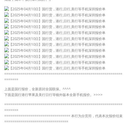
===========================================================
=======
上面是国行报价，全新原封全国联保。^^^^
下面是国行港行苹果及美行日行等镜外版本全新手机报价。>>>>
===========================================================
=======
================================= 本行为分页符，代表本次报价结束
================================