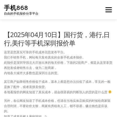
Skip
手机868
to
Menu
content
自由的手机报价分享平台
HOME
手机报价每日更新
二手手机
LIST
【2025年04月10日】国行货，港行,日
行,美行等手机深圳报价单
论坛
这里是您真实可靠的手机成本信息发布平台。
我们不销售手机，网站每天发布真实的全新手机成本报价。
此报价是深圳华强北大庄放出来的每天价格，下面的2批商户，都是从这里拿货
再批发或者销售出去，做为二批商家，
内地各大城市大多数也是深圳出去的货。
其它商户如果销售价格低于成本，基本上都是想办法拉低了成本，常见的一般
是换了配件，或者直接卖假货。
各地看报价的网友知道了真实成本，就会很容易的判断别人的货的是什么货
另外，各位网友知道了手机成本价格，也请在当地实体店购买的时候给商家留
合理利润，不要砍价太狠，商家有房租有人工，都不容易，赚点钱也是应该
的。
知道了成本不被人暴利就好。:)