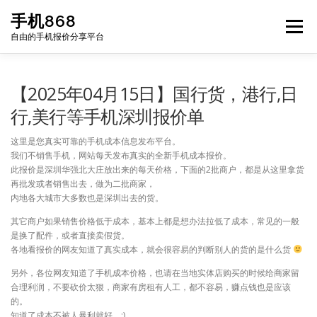
Skip
手机868
to
Menu
content
自由的手机报价分享平台
HOME
手机报价每日更新
二手手机
LIST
【2025年04月15日】国行货，港行,日
行,美行等手机深圳报价单
论坛
这里是您真实可靠的手机成本信息发布平台。
我们不销售手机，网站每天发布真实的全新手机成本报价。
此报价是深圳华强北大庄放出来的每天价格，下面的2批商户，都是从这里拿货
再批发或者销售出去，做为二批商家，
内地各大城市大多数也是深圳出去的货。
其它商户如果销售价格低于成本，基本上都是想办法拉低了成本，常见的一般
是换了配件，或者直接卖假货。
各地看报价的网友知道了真实成本，就会很容易的判断别人的货的是什么货
另外，各位网友知道了手机成本价格，也请在当地实体店购买的时候给商家留
合理利润，不要砍价太狠，商家有房租有人工，都不容易，赚点钱也是应该
的。
知道了成本不被人暴利就好。:)