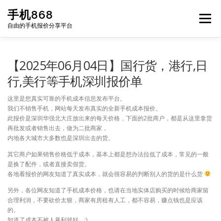
Skip
手机868
to
Menu
content
自由的手机报价分享平台
HOME
手机报价每日更新
二手手机
LIST
【2025年06月04日】国行货，港行,日
行,美行等手机深圳报价单
论坛
这里是您真实可靠的手机成本信息发布平台。
我们不销售手机，网站每天发布真实的全新手机成本报价。
此报价是深圳华强北大庄放出来的每天价格，下面的2批商户，都是从这里拿货
再批发或者销售出去，做为二批商家，
内地各大城市大多数也是深圳出去的货。
其它商户如果销售价格低于成本，基本上都是想办法拉低了成本，常见的一般
是换了配件，或者直接卖假货。
各地看报价的网友知道了真实成本，就会很容易的判断别人的货的是什么货
另外，各位网友知道了手机成本价格，也请在当地实体店购买的时候给商家留
合理利润，不要砍价太狠，商家有房租有人工，都不容易，赚点钱也是应该
的。
知道了成本不被人暴利就好。:)