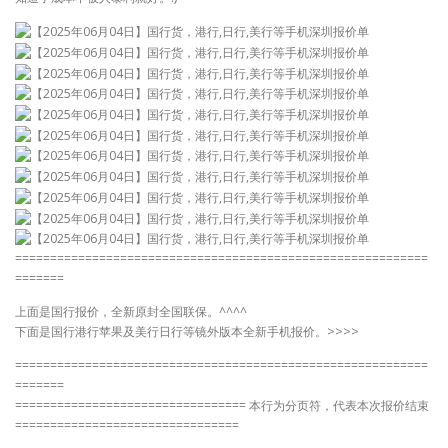
===========================================================
=======
上面是国行报价，全新原封全国联保。^^^^
下面是国行港行苹果及美行日行等镜外版本全新手机报价。>>>>
===========================================================
=======
================================= 本行为分页符，代表本次报价结束
================================