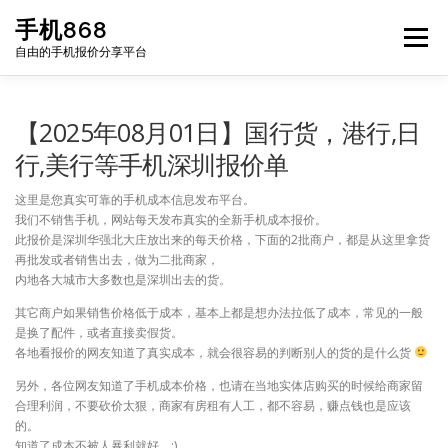
Skip
手机868
to
Menu
content
自由的手机报价分享平台
HOME
手机报价每日更新
二手手机
LIST
【2025年08月01日】国行货，港行,日
行,美行等手机深圳报价单
论坛
这里是您真实可靠的手机成本信息发布平台。
我们不销售手机，网站每天发布真实的全新手机成本报价。
此报价是深圳华强北大庄放出来的每天价格，下面的2批商户，都是从这里拿货
再批发或者销售出去，做为二批商家，
内地各大城市大多数也是深圳出去的货。
其它商户如果销售价格低于成本，基本上都是想办法拉低了成本，常见的一般
是换了配件，或者直接卖假货。
各地看报价的网友知道了真实成本，就会很容易的判断别人的货的是什么货
另外，各位网友知道了手机成本价格，也请在当地实体店购买的时候给商家留
合理利润，不要砍价太狠，商家有房租有人工，都不容易，赚点钱也是应该
的。
知道了成本不被人暴利就好。:)