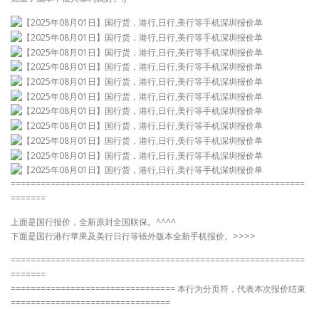
===========================================================
=======
上面是国行报价，全新原封全国联保。^^^^
下面是国行港行苹果及美行日行等镜外版本全新手机报价。>>>>
===========================================================
=======
================================= 本行为分页符，代表本次报价结束
================================