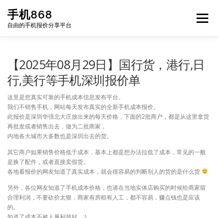
Skip
手机868
to
Menu
content
自由的手机报价分享平台
HOME
手机报价每日更新
二手手机
LIST
【2025年08月29日】国行货，港行,日
行,美行等手机深圳报价单
论坛
这里是您真实可靠的手机成本信息发布平台。
我们不销售手机，网站每天发布真实的全新手机成本报价。
此报价是深圳华强北大庄放出来的每天价格，下面的2批商户，都是从这里拿货
再批发或者销售出去，做为二批商家，
内地各大城市大多数也是深圳出去的货。
其它商户如果销售价格低于成本，基本上都是想办法拉低了成本，常见的一般
是换了配件，或者直接卖假货。
各地看报价的网友知道了真实成本，就会很容易的判断别人的货的是什么货
另外，各位网友知道了手机成本价格，也请在当地实体店购买的时候给商家留
合理利润，不要砍价太狠，商家有房租有人工，都不容易，赚点钱也是应该
的。
知道了成本不被人暴利就好。:)