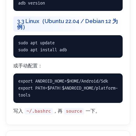
adb version
3.3 Linux（Ubuntu 22.04 / Debian 12 为
例）
sudo apt update

sudo apt install adb
或手动配置：
export ANDROID_HOME=$HOME/Android/Sdk

export PATH=$PATH:$ANDROID_HOME/platform-
tools
写入
，再
一下。
~/.bashrc
source