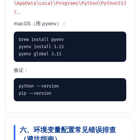
\AppData\Local\Programs\Python\Python313
。
\
macOS（用 pyenv）：
brew install pyenv

pyenv install 3.13

pyenv global 3.13
验证：
python --version

pip --version
六、环境变量配置常见错误排查
（避坑指南）