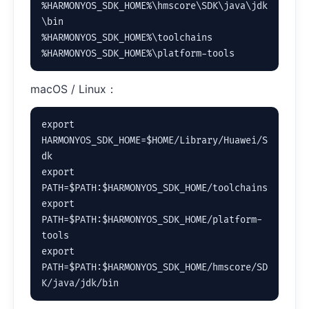
%HARMONYOS_SDK_HOME%\hmscore\SDK\java\jdk
\bin

%HARMONYOS_SDK_HOME%\toolchains

%HARMONYOS_SDK_HOME%\platform-tools
macOS / Linux：
export 
HARMONYOS_SDK_HOME=$HOME/Library/Huawei/S
dk

export 
PATH=$PATH:$HARMONYOS_SDK_HOME/toolchains

export 
PATH=$PATH:$HARMONYOS_SDK_HOME/platform-
tools

export 
PATH=$PATH:$HARMONYOS_SDK_HOME/hmscore/SD
K/java/jdk/bin