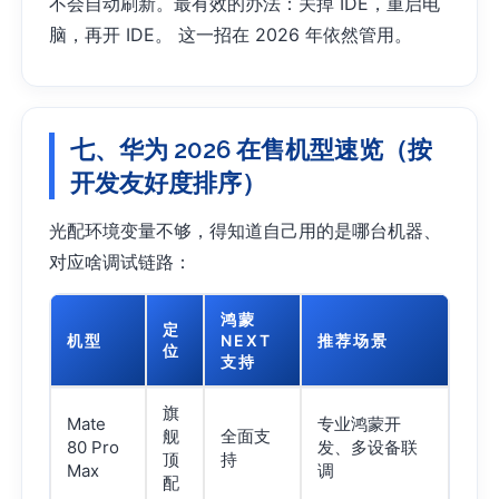
不会自动刷新。最有效的办法：关掉 IDE，重启电
脑，再开 IDE。 这一招在 2026 年依然管用。
七、华为 2026 在售机型速览（按
开发友好度排序）
光配环境变量不够，得知道自己用的是哪台机器、
对应啥调试链路：
鸿蒙
定
机型
NEXT
推荐场景
位
支持
旗
Mate
专业鸿蒙开
舰
全面支
80 Pro
发、多设备联
顶
持
Max
调
配