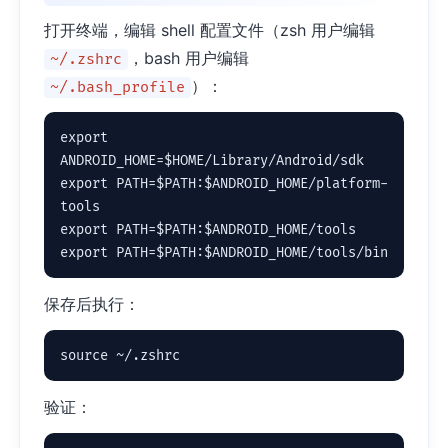
打开终端，编辑 shell 配置文件（zsh 用户编辑
，bash 用户编辑
~/.zshrc
）：
~/.bash_profile
export 
ANDROID_HOME=$HOME/Library/Android/sdk

export PATH=$PATH:$ANDROID_HOME/platform-
tools

export PATH=$PATH:$ANDROID_HOME/tools

export PATH=$PATH:$ANDROID_HOME/tools/bin
保存后执行：
source ~/.zshrc
验证：