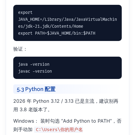
export 
JAVA_HOME=/Library/Java/JavaVirtualMachin
es/jdk-21.jdk/Contents/Home

export PATH=$JAVA_HOME/bin:$PATH
验证：
java -version

javac -version
5.3 Python 配置
2026 年 Python 3.12 / 3.13 已是主流，建议别再
用 3.8 老版本了。
Windows： 装时勾选 “Add Python to PATH”，否
则手动加
C:\Users\你的用户名