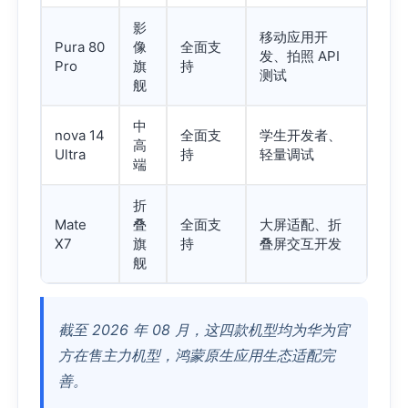
影
移动应用开
Pura 80
像
全面支
发、拍照 API
Pro
旗
持
测试
舰
中
nova 14
全面支
学生开发者、
高
Ultra
持
轻量调试
端
折
Mate
叠
全面支
大屏适配、折
X7
旗
持
叠屏交互开发
舰
截至 2026 年 08 月，这四款机型均为华为官
方在售主力机型，鸿蒙原生应用生态适配完
善。