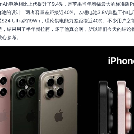
3,582mAh电池相比上代提升了9.4%，是苹果当年增幅最大的标准版Pro
电池的设计，两者容量差距接近40%。以锂电池3.8V典型工作电压计算，
三星S24 Ultra约19Wh，理论供电能力差距接近40%。不少用
差，结果用了半年就拉胯，坏了他真会啊，所以咱们今天的结论都是
放心参考。