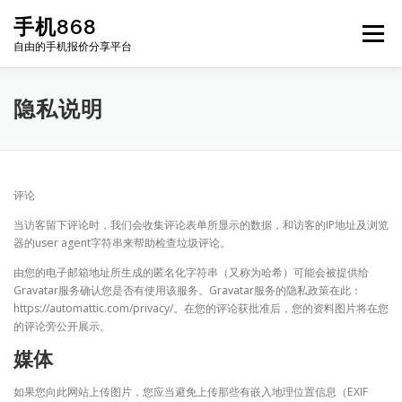
Skip
手机868
to
Menu
content
自由的手机报价分享平台
HOME
手机报价每日更新
二手手机
LIST
隐私说明
论坛
评论
当访客留下评论时，我们会收集评论表单所显示的数据，和访客的IP地址及浏览
器的user agent字符串来帮助检查垃圾评论。
由您的电子邮箱地址所生成的匿名化字符串（又称为哈希）可能会被提供给
Gravatar服务确认您是否有使用该服务。Gravatar服务的隐私政策在此：
https://automattic.com/privacy/。在您的评论获批准后，您的资料图片将在您
的评论旁公开展示。
媒体
如果您向此网站上传图片，您应当避免上传那些有嵌入地理位置信息（EXIF