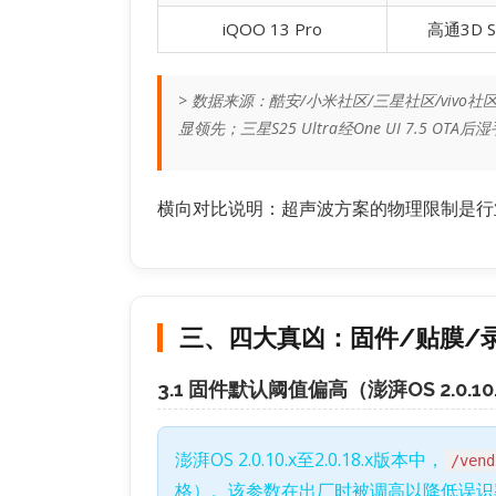
iQOO 13 Pro
高通3D S
> 数据来源：酷安/小米社区/三星社区/vivo
显领先；三星S25 Ultra经One UI 7.5 O
横向对比说明：超声波方案的物理限制是行
三、四大真凶：固件/贴膜/
3.1 固件默认阈值偏高（澎湃OS 2.0.10.x
澎湃OS 2.0.10.x至2.0.18.x版本中，
/vend
格）。该参数在出厂时被调高以降低误识率