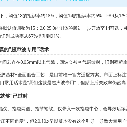
值18的拒识率约18%，阈值14的拒识率约6%，FAR从1/500
正式版已将默认值调整为15；2.0.25.0内测体验版进一步开放至14
均识别成功率从67%提升到91%。
化膜的”超声波专用”话术
之间若存在0.05mm以上气隙，回波会被空气层散射，识别率断
m水凝胶基材+全面贴合工艺，是目前唯一官方适配方案。市面上标注
档口常用话术是”我们这款是超声波专用”，但贴上后失败率仍然
次就够”已过时
”，包括指尖、指腹两侧、指节褶皱。仅录入一次指腹中心，会导致后
”多次按压不同角度”，但2.0.10.x早期版本没有这个引导，导致大