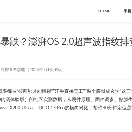
HOME
手机
别率暴跌？澎湃OS 2.0超声波指纹
户，大概率都被”按两秒才能解锁””汗手直接罢工””贴个膜就成玄学”
2.0.25.0内测体验版）的社区实测数据，从硬件原理、固件调参、
a、vivo X200 Ultra、iQOO 13 Pro的横向对比，帮你30