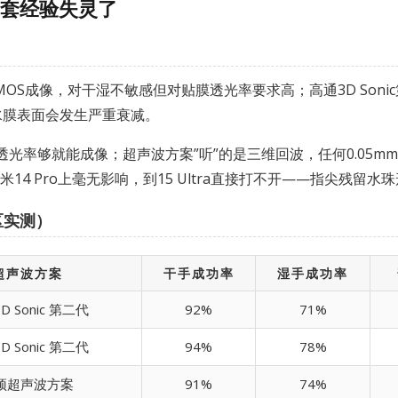
套经验失灵了
S成像，对干湿不敏感但对贴膜透光率要求高；高通3D Sonic
水膜表面会发生严重衰减。
透光率够就能成像；超声波方案”听”的是三维回波，任何0.05
米14 Pro上毫无影响，到15 Ultra直接打不开——指尖残
区实测）
超声波方案
干手成功率
湿手成功率
D Sonic 第二代
92%
71%
D Sonic 第二代
94%
78%
顶超声波方案
91%
74%