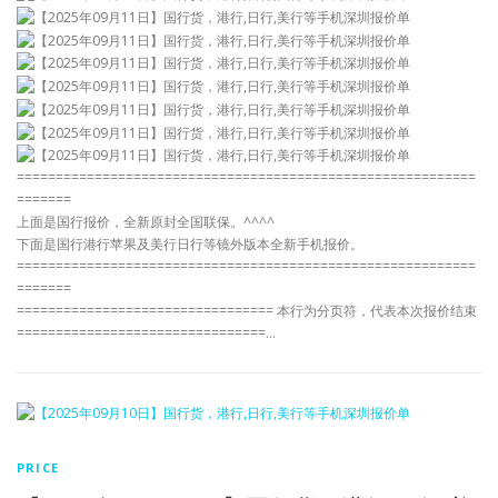
===========================================================
=======
上面是国行报价，全新原封全国联保。^^^^
下面是国行港行苹果及美行日行等镜外版本全新手机报价。
===========================================================
=======
================================= 本行为分页符，代表本次报价结束
================================…
PRICE