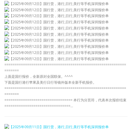
===========================================================
=======
上面是国行报价，全新原封全国联保。^^^^
下面是国行港行苹果及美行日行等镜外版本全新手机报价。
===========================================================
=======
================================= 本行为分页符，代表本次报价结束
================================…