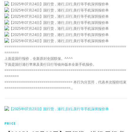
===========================================================
=======
上面是国行报价，全新原封全国联保。^^^^
下面是国行港行苹果及美行日行等镜外版本全新手机报价。
===========================================================
=======
================================= 本行为分页符，代表本次报价结束
================================…
PRICE