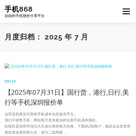
Skip
手机868
to
Menu
content
自由的手机报价分享平台
HOME
手机报价每日更新
二手手机
LIST
月度归档：
2025 年 7 月
论坛
PRICE
【2025年07月31日】国行货，港行,日行,美
行等手机深圳报价单
这里是您真实可靠的手机成本信息发布平台。
我们不销售手机，网站每天发布真实的全新手机成本报价。
此报价是深圳华强北大庄放出来的每天价格，下面的2批商户，都是从这里拿货
再批发或者销售出去，做为二批商家，