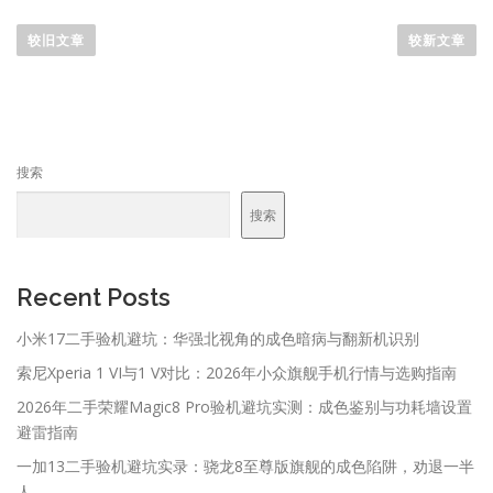
文
章
较旧文章
较新文章
导
航
搜索
搜索
Recent Posts
小米17二手验机避坑：华强北视角的成色暗病与翻新机识别
索尼Xperia 1 VI与1 V对比：2026年小众旗舰手机行情与选购指南
2026年二手荣耀Magic8 Pro验机避坑实测：成色鉴别与功耗墙设置
避雷指南
一加13二手验机避坑实录：骁龙8至尊版旗舰的成色陷阱，劝退一半
人