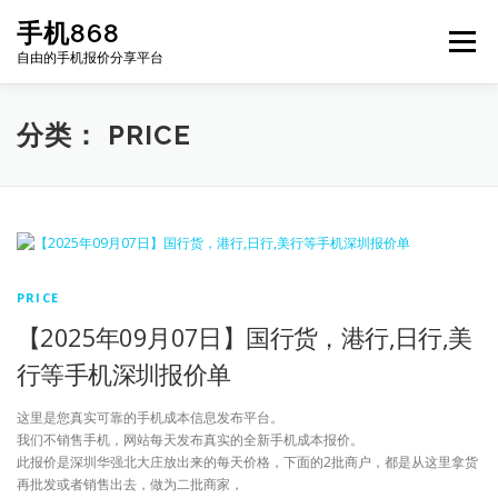
Skip
手机868
to
Menu
content
自由的手机报价分享平台
HOME
手机报价每日更新
二手手机
LIST
分类：
PRICE
论坛
关于我们
联系方式
PRICE
【2025年09月07日】国行货，港行,日行,美
行等手机深圳报价单
这里是您真实可靠的手机成本信息发布平台。
我们不销售手机，网站每天发布真实的全新手机成本报价。
此报价是深圳华强北大庄放出来的每天价格，下面的2批商户，都是从这里拿货
再批发或者销售出去，做为二批商家，