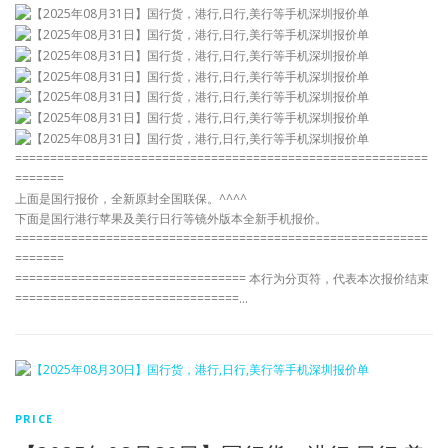
===========================================================
=======
上面是国行报价，全新原封全国联保。^^^^
下面是国行港行苹果及美行日行等镜外版本全新手机报价。
===========================================================
=======
================================= 本行为分页符，代表本次报价结束
================================…
PRICE