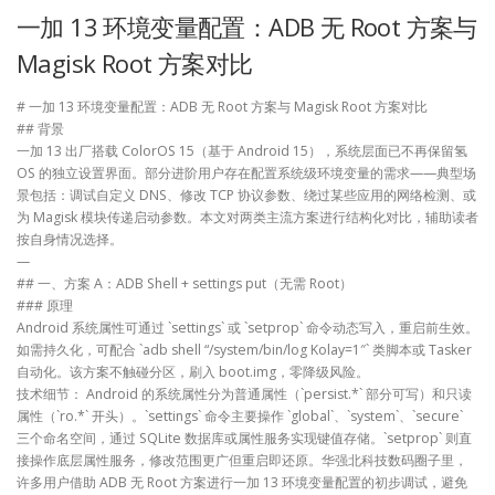
一加 13 环境变量配置：ADB 无 Root 方案与
Magisk Root 方案对比
# 一加 13 环境变量配置：ADB 无 Root 方案与 Magisk Root 方案对比
## 背景
一加 13 出厂搭载 ColorOS 15（基于 Android 15），系统层面已不再保留氢
OS 的独立设置界面。部分进阶用户存在配置系统级环境变量的需求——典型场
景包括：调试自定义 DNS、修改 TCP 协议参数、绕过某些应用的网络检测、或
为 Magisk 模块传递启动参数。本文对两类主流方案进行结构化对比，辅助读者
按自身情况选择。
—
## 一、方案 A：ADB Shell + settings put（无需 Root）
### 原理
Android 系统属性可通过 `settings` 或 `setprop` 命令动态写入，重启前生效。
如需持久化，可配合 `adb shell “/system/bin/log Kolay=1″` 类脚本或 Tasker
自动化。该方案不触碰分区，刷入 boot.img，零降级风险。
技术细节： Android 的系统属性分为普通属性（`persist.*` 部分可写）和只读
属性（`ro.*` 开头）。`settings` 命令主要操作 `global`、`system`、`secure`
三个命名空间，通过 SQLite 数据库或属性服务实现键值存储。`setprop` 则直
接操作底层属性服务，修改范围更广但重启即还原。华强北科技数码圈子里，
许多用户借助 ADB 无 Root 方案进行一加 13 环境变量配置的初步调试，避免