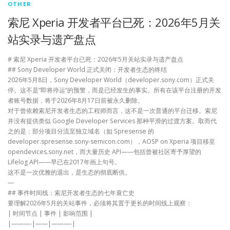
OTHER
索尼 Xperia 开发者平台已死：2026年5月关
站实录与遗产盘点
# 索尼 Xperia 开发者平台已死：2026年5月关站实录与遗产盘点
## Sony Developer World 正式关闭：开发者生态的终结
2026年5月8日，Sony Developer World（developer.sony.com）正式关
停。这不是“即将停运”的预警，而是已经发生的事实。所有在该平台注册的开发
者账号数据，将于2026年8月17日前被永久删除。
对于曾依赖索尼开发者生态的工程师而言，这不是一次普通的平台迁移。索尼
并没有提供类似 Google Developer Services 那种平滑的过渡方案。取而代
之的是：部分项目分流至独立域名（如 Spresense 的
developer.spresense.sony-semicon.com），AOSP on Xperia 项目移至
opendevices.sony.net，而大量历史 API——包括曾被社区寄予厚望的
Lifelog API——早已在2017年画上句号。
这不是一次优雅的退出，是生态的彻底断供。
—
## 事件时间线：索尼开发者生态的七年衰亡史
要理解2026年5月的关站事件，必须将其置于更长的时间线上观察：
| 时间节点 | 事件 | 影响范围 |
|———-|——|———-|